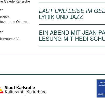
he Galerie Karlsruhe
LAUT UND LEISE IM GE
hr
LYRIK UND JAZZ
isches
ezentrum Oberreut
EIN ABEND MIT JEAN-P
hr
LESUNG MIT HEDI SCH
lturraum e.V.